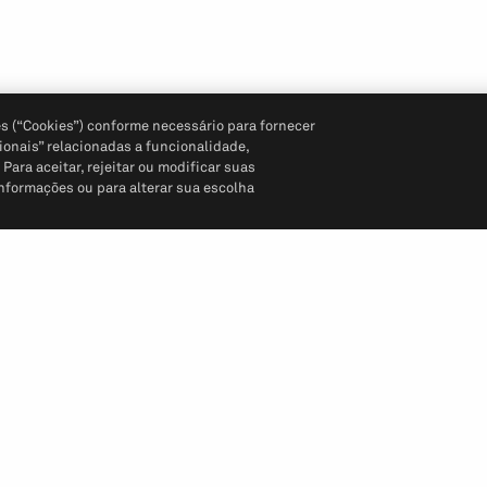
s (“Cookies”) conforme necessário para fornecer
ionais” relacionadas a funcionalidade,
ara aceitar, rejeitar ou modificar suas
informações ou para alterar sua escolha
Siga-nos