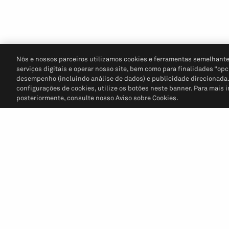
Nós e nossos parceiros utilizamos cookies e ferramentas semelhante
serviços digitais e operar nosso site, bem como para finalidades “opc
desempenho (incluindo análise de dados) e publicidade direcionada. P
configurações de cookies, utilize os botões neste banner. Para mais 
posteriormente, consulte nosso Aviso sobre Cookies.