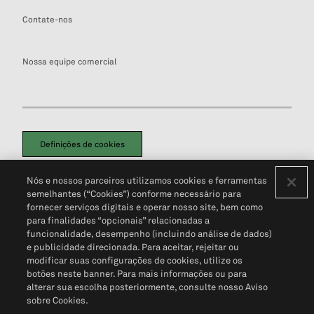
Contate-nos
Nossa equipe comercial
Definições de cookies
Disclaimers Legais
Termos de Uso
Aviso de Cookies
Nós e nossos parceiros utilizamos cookies e ferramentas
Política de Privacidade
Portal de privacidade do cliente (em inglês)
semelhantes (“Cookies”) conforme necessário para
Não Venda Minhas Informações Pessoais
© 2026 S&P Global
fornecer serviços digitais e operar nosso site, bem como
para finalidades “opcionais” relacionadas a
funcionalidade, desempenho (incluindo análise de dados)
e publicidade direcionada. Para aceitar, rejeitar ou
modificar suas configurações de cookies, utilize os
botões neste banner. Para mais informações ou para
alterar sua escolha posteriormente, consulte nosso Aviso
sobre Cookies.