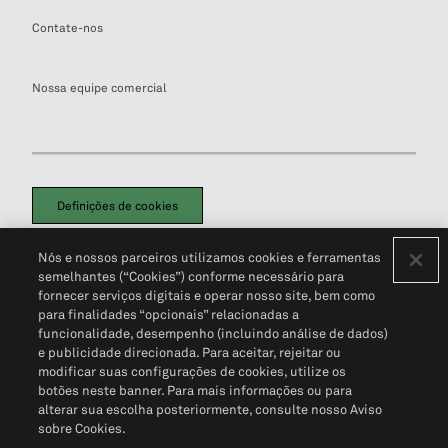
Contate-nos
Nossa equipe comercial
Definições de cookies
Disclaimers Legais
Termos de Uso
Aviso de Cookies
Nós e nossos parceiros utilizamos cookies e ferramentas
Política de Privacidade
Portal de privacidade do cliente (em inglês)
semelhantes (“Cookies”) conforme necessário para
Não Venda Minhas Informações Pessoais
© 2026 S&P Global
fornecer serviços digitais e operar nosso site, bem como
para finalidades “opcionais” relacionadas a
funcionalidade, desempenho (incluindo análise de dados)
e publicidade direcionada. Para aceitar, rejeitar ou
modificar suas configurações de cookies, utilize os
botões neste banner. Para mais informações ou para
alterar sua escolha posteriormente, consulte nosso Aviso
sobre Cookies.