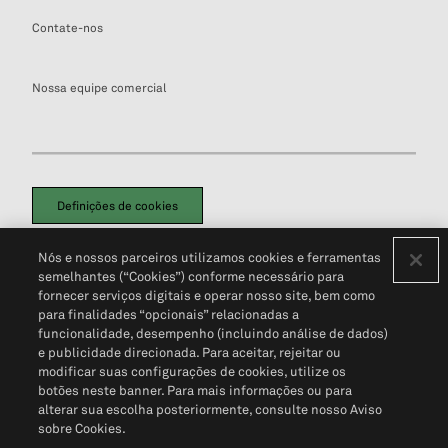
Contate-nos
Nossa equipe comercial
Definições de cookies
Disclaimers Legais
Termos de Uso
Aviso de Cookies
Nós e nossos parceiros utilizamos cookies e ferramentas
Política de Privacidade
Portal de privacidade do cliente (em inglês)
semelhantes (“Cookies”) conforme necessário para
Não Venda Minhas Informações Pessoais
© 2026 S&P Global
fornecer serviços digitais e operar nosso site, bem como
para finalidades “opcionais” relacionadas a
funcionalidade, desempenho (incluindo análise de dados)
e publicidade direcionada. Para aceitar, rejeitar ou
modificar suas configurações de cookies, utilize os
botões neste banner. Para mais informações ou para
alterar sua escolha posteriormente, consulte nosso Aviso
sobre Cookies.