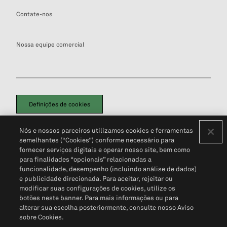
Contate-nos
Nossa equipe comercial
Definições de cookies
Disclaimers Legais
Termos de Uso
Aviso de Cookies
Nós e nossos parceiros utilizamos cookies e ferramentas
Política de Privacidade
Portal de privacidade do cliente (em inglês)
semelhantes (“Cookies”) conforme necessário para
Não Venda Minhas Informações Pessoais
© 2026 S&P Global
fornecer serviços digitais e operar nosso site, bem como
para finalidades “opcionais” relacionadas a
funcionalidade, desempenho (incluindo análise de dados)
e publicidade direcionada. Para aceitar, rejeitar ou
modificar suas configurações de cookies, utilize os
botões neste banner. Para mais informações ou para
alterar sua escolha posteriormente, consulte nosso Aviso
sobre Cookies.