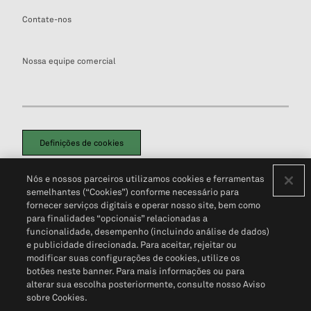
Contate-nos
Nossa equipe comercial
Definições de cookies
Disclaimers Legais
Termos de Uso
Aviso de Cookies
Nós e nossos parceiros utilizamos cookies e ferramentas
Política de Privacidade
Portal de privacidade do cliente (em inglês)
semelhantes (“Cookies”) conforme necessário para
Não Venda Minhas Informações Pessoais
© 2026 S&P Global
fornecer serviços digitais e operar nosso site, bem como
para finalidades “opcionais” relacionadas a
funcionalidade, desempenho (incluindo análise de dados)
e publicidade direcionada. Para aceitar, rejeitar ou
modificar suas configurações de cookies, utilize os
botões neste banner. Para mais informações ou para
alterar sua escolha posteriormente, consulte nosso Aviso
sobre Cookies.