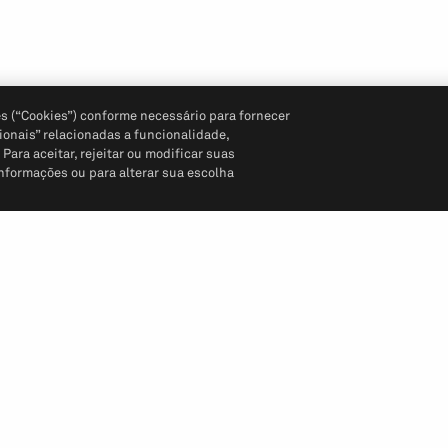
s (“Cookies”) conforme necessário para fornecer
ionais” relacionadas a funcionalidade,
ara aceitar, rejeitar ou modificar suas
informações ou para alterar sua escolha
Siga-nos