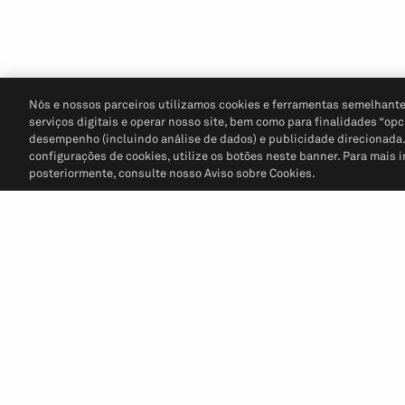
Nós e nossos parceiros utilizamos cookies e ferramentas semelhante
serviços digitais e operar nosso site, bem como para finalidades “opc
desempenho (incluindo análise de dados) e publicidade direcionada. P
configurações de cookies, utilize os botões neste banner. Para mais 
posteriormente, consulte nosso Aviso sobre Cookies.