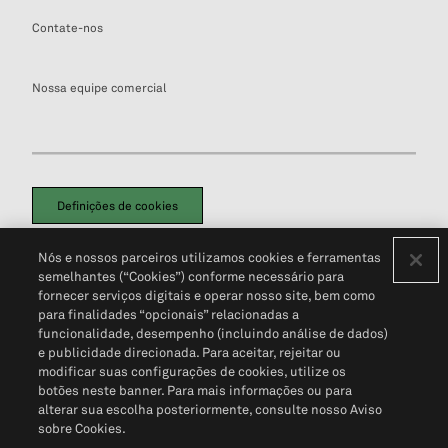
Contate-nos
Nossa equipe comercial
Definições de cookies
Disclaimers Legais
Termos de Uso
Aviso de Cookies
Nós e nossos parceiros utilizamos cookies e ferramentas
Política de Privacidade
Portal de privacidade do cliente (em inglês)
semelhantes (“Cookies”) conforme necessário para
Não Venda Minhas Informações Pessoais
© 2026 S&P Global
fornecer serviços digitais e operar nosso site, bem como
para finalidades “opcionais” relacionadas a
funcionalidade, desempenho (incluindo análise de dados)
e publicidade direcionada. Para aceitar, rejeitar ou
modificar suas configurações de cookies, utilize os
botões neste banner. Para mais informações ou para
alterar sua escolha posteriormente, consulte nosso Aviso
sobre Cookies.