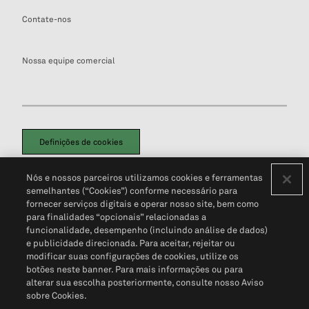
Contate-nos
Nossa equipe comercial
Definições de cookies
Disclaimers Legais
Termos de Uso
Aviso de Cookies
Nós e nossos parceiros utilizamos cookies e ferramentas
Política de Privacidade
Portal de privacidade do cliente (em inglês)
semelhantes (“Cookies”) conforme necessário para
Não Venda Minhas Informações Pessoais
© 2026 S&P Global
fornecer serviços digitais e operar nosso site, bem como
para finalidades “opcionais” relacionadas a
funcionalidade, desempenho (incluindo análise de dados)
e publicidade direcionada. Para aceitar, rejeitar ou
modificar suas configurações de cookies, utilize os
botões neste banner. Para mais informações ou para
alterar sua escolha posteriormente, consulte nosso Aviso
sobre Cookies.