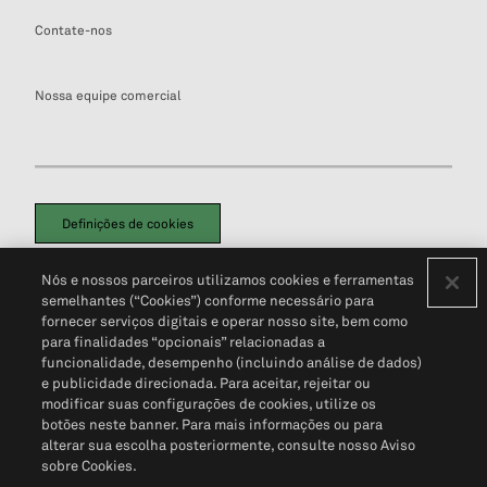
Contate-nos
Nossa equipe comercial
Definições de cookies
Disclaimers Legais
Termos de Uso
Aviso de Cookies
Nós e nossos parceiros utilizamos cookies e ferramentas
Política de Privacidade
Portal de privacidade do cliente (em inglês)
semelhantes (“Cookies”) conforme necessário para
Não Venda Minhas Informações Pessoais
© 2026 S&P Global
fornecer serviços digitais e operar nosso site, bem como
para finalidades “opcionais” relacionadas a
funcionalidade, desempenho (incluindo análise de dados)
e publicidade direcionada. Para aceitar, rejeitar ou
modificar suas configurações de cookies, utilize os
botões neste banner. Para mais informações ou para
alterar sua escolha posteriormente, consulte nosso Aviso
sobre Cookies.