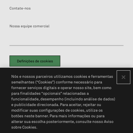
Contate-nos
Nossa equipe comercial
Definições de cookies
Disclaimers Legais
Termos de Uso
Aviso de Cookies
Nós e nossos parceiros utilizamos cookies e ferramentas
Política de Privacidade
Portal de privacidade do cliente (em inglês)
semelhantes (“Cookies”) conforme necessário para
Não Venda Minhas Informações Pessoais
© 2026 S&P Global
fornecer serviços digitais e operar nosso site, bem como
para finalidades “opcionais” relacionadas a
funcionalidade, desempenho (incluindo análise de dados)
e publicidade direcionada. Para aceitar, rejeitar ou
modificar suas configurações de cookies, utilize os
botões neste banner. Para mais informações ou para
alterar sua escolha posteriormente, consulte nosso Aviso
sobre Cookies.