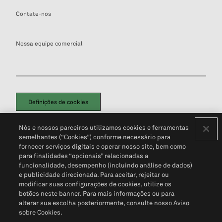
Contate-nos
Nossa equipe comercial
Definições de cookies
Disclaimers Legais
Termos de Uso
Aviso de Cookies
Nós e nossos parceiros utilizamos cookies e ferramentas
Política de Privacidade
Portal de privacidade do cliente (em inglês)
semelhantes (“Cookies”) conforme necessário para
Não Venda Minhas Informações Pessoais
© 2026 S&P Global
fornecer serviços digitais e operar nosso site, bem como
para finalidades “opcionais” relacionadas a
funcionalidade, desempenho (incluindo análise de dados)
e publicidade direcionada. Para aceitar, rejeitar ou
modificar suas configurações de cookies, utilize os
botões neste banner. Para mais informações ou para
alterar sua escolha posteriormente, consulte nosso Aviso
sobre Cookies.