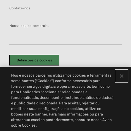
Contate-nos
Nossa equipe comercial
Definições de cookies
Disclaimers Legais
Termos de Uso
Aviso de Cookies
Nós e nossos parceiros utilizamos cookies e ferramentas
Política de Privacidade
Portal de privacidade do cliente (em inglês)
semelhantes (“Cookies”) conforme necessário para
Não Venda Minhas Informações Pessoais
© 2026 S&P Global
fornecer serviços digitais e operar nosso site, bem como
para finalidades “opcionais” relacionadas a
funcionalidade, desempenho (incluindo análise de dados)
e publicidade direcionada. Para aceitar, rejeitar ou
modificar suas configurações de cookies, utilize os
botões neste banner. Para mais informações ou para
alterar sua escolha posteriormente, consulte nosso Aviso
sobre Cookies.