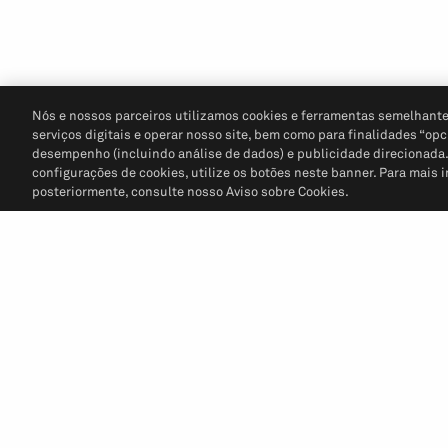
Nós e nossos parceiros utilizamos cookies e ferramentas semelhante
serviços digitais e operar nosso site, bem como para finalidades “opc
desempenho (incluindo análise de dados) e publicidade direcionada. P
configurações de cookies, utilize os botões neste banner. Para mais 
posteriormente, consulte nosso Aviso sobre Cookies.