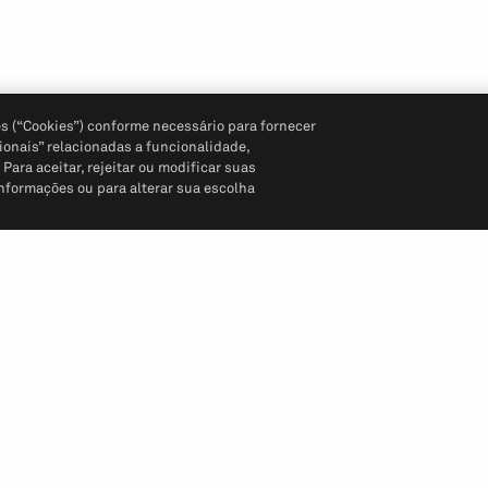
s (“Cookies”) conforme necessário para fornecer
ionais” relacionadas a funcionalidade,
ara aceitar, rejeitar ou modificar suas
informações ou para alterar sua escolha
Siga-nos