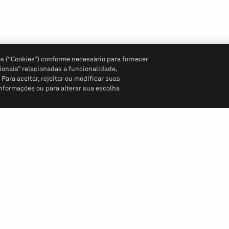
s (“Cookies”) conforme necessário para fornecer
ionais” relacionadas a funcionalidade,
ara aceitar, rejeitar ou modificar suas
informações ou para alterar sua escolha
Siga-nos