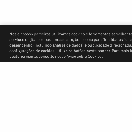
Nós e nossos parceiros utilizamos cookies e ferramentas semelhante
serviços digitais e operar nosso site, bem como para finalidades “opc
desempenho (incluindo análise de dados) e publicidade direcionada. P
configurações de cookies, utilize os botões neste banner. Para mais 
posteriormente, consulte nosso Aviso sobre Cookies.