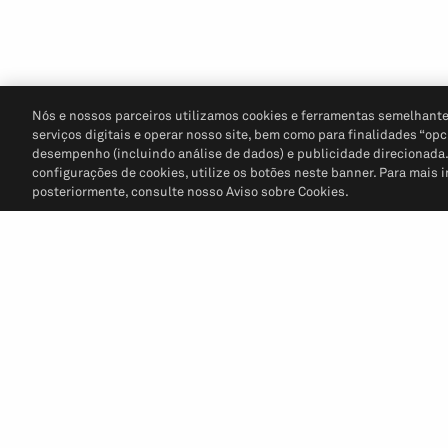
Nós e nossos parceiros utilizamos cookies e ferramentas semelhante
serviços digitais e operar nosso site, bem como para finalidades “opc
desempenho (incluindo análise de dados) e publicidade direcionada. P
configurações de cookies, utilize os botões neste banner. Para mais 
posteriormente, consulte nosso Aviso sobre Cookies.