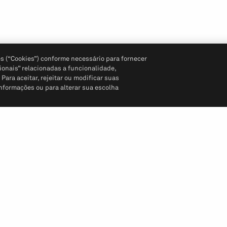
s (“Cookies”) conforme necessário para fornecer
ionais” relacionadas a funcionalidade,
ara aceitar, rejeitar ou modificar suas
informações ou para alterar sua escolha
Siga-nos