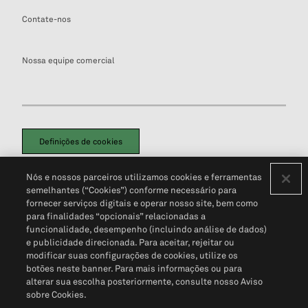
Contate-nos
Nossa equipe comercial
Definições de cookies
Disclaimers Legais
Termos de Uso
Aviso de Cookies
Nós e nossos parceiros utilizamos cookies e ferramentas
Política de Privacidade
Portal de privacidade do cliente (em inglês)
semelhantes (“Cookies”) conforme necessário para
Não Venda Minhas Informações Pessoais
© 2026 S&P Global
fornecer serviços digitais e operar nosso site, bem como
para finalidades “opcionais” relacionadas a
funcionalidade, desempenho (incluindo análise de dados)
e publicidade direcionada. Para aceitar, rejeitar ou
modificar suas configurações de cookies, utilize os
botões neste banner. Para mais informações ou para
alterar sua escolha posteriormente, consulte nosso Aviso
sobre Cookies.