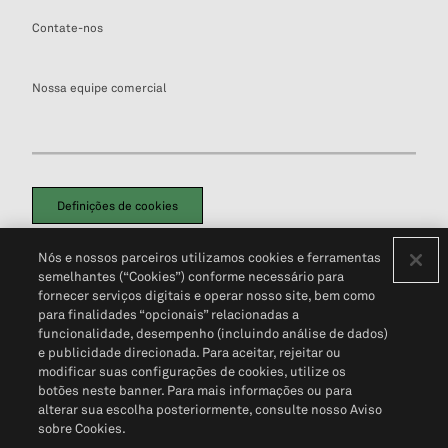
Contate-nos
Nossa equipe comercial
Definições de cookies
Disclaimers Legais
Termos de Uso
Aviso de Cookies
Nós e nossos parceiros utilizamos cookies e ferramentas
Política de Privacidade
Portal de privacidade do cliente (em inglês)
semelhantes (“Cookies”) conforme necessário para
Não Venda Minhas Informações Pessoais
© 2026 S&P Global
fornecer serviços digitais e operar nosso site, bem como
para finalidades “opcionais” relacionadas a
funcionalidade, desempenho (incluindo análise de dados)
e publicidade direcionada. Para aceitar, rejeitar ou
modificar suas configurações de cookies, utilize os
botões neste banner. Para mais informações ou para
alterar sua escolha posteriormente, consulte nosso Aviso
sobre Cookies.