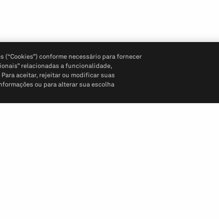
s (“Cookies”) conforme necessário para fornecer
ionais” relacionadas a funcionalidade,
ara aceitar, rejeitar ou modificar suas
informações ou para alterar sua escolha
Siga-nos