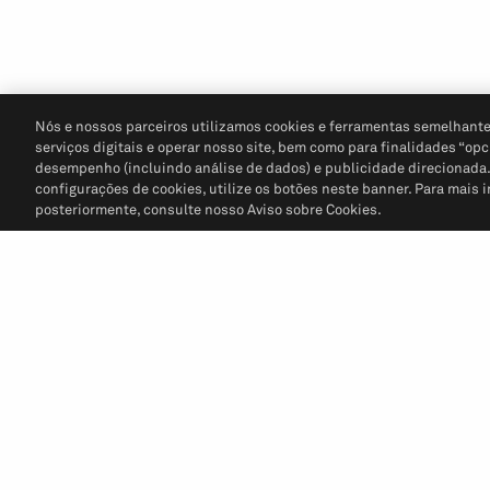
Nós e nossos parceiros utilizamos cookies e ferramentas semelhante
serviços digitais e operar nosso site, bem como para finalidades “opc
desempenho (incluindo análise de dados) e publicidade direcionada. P
configurações de cookies, utilize os botões neste banner. Para mais 
posteriormente, consulte nosso Aviso sobre Cookies.