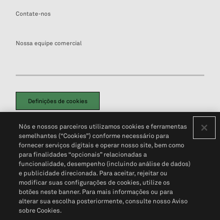
Contate-nos
Nossa equipe comercial
Definições de cookies
Disclaimers Legais
Termos de Uso
Aviso de Cookies
Nós e nossos parceiros utilizamos cookies e ferramentas
Política de Privacidade
Portal de privacidade do cliente (em inglês)
semelhantes (“Cookies”) conforme necessário para
Não Venda Minhas Informações Pessoais
© 2026 S&P Global
fornecer serviços digitais e operar nosso site, bem como
para finalidades “opcionais” relacionadas a
funcionalidade, desempenho (incluindo análise de dados)
e publicidade direcionada. Para aceitar, rejeitar ou
modificar suas configurações de cookies, utilize os
botões neste banner. Para mais informações ou para
alterar sua escolha posteriormente, consulte nosso Aviso
sobre Cookies.