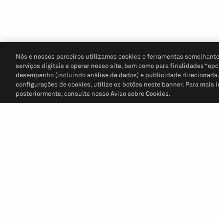
Nós e nossos parceiros utilizamos cookies e ferramentas semelhante
serviços digitais e operar nosso site, bem como para finalidades “opc
desempenho (incluindo análise de dados) e publicidade direcionada. P
configurações de cookies, utilize os botões neste banner. Para mais 
posteriormente, consulte nosso Aviso sobre Cookies.