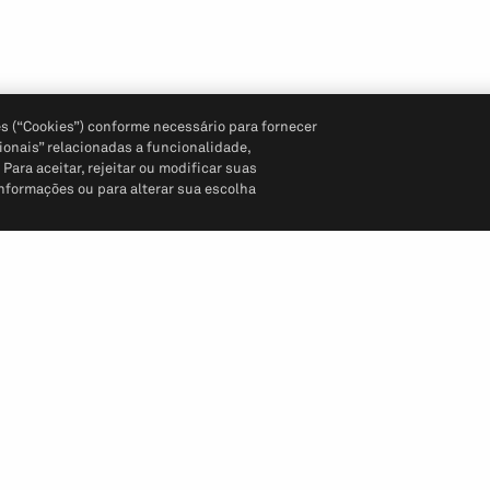
s (“Cookies”) conforme necessário para fornecer
ionais” relacionadas a funcionalidade,
ara aceitar, rejeitar ou modificar suas
informações ou para alterar sua escolha
Siga-nos