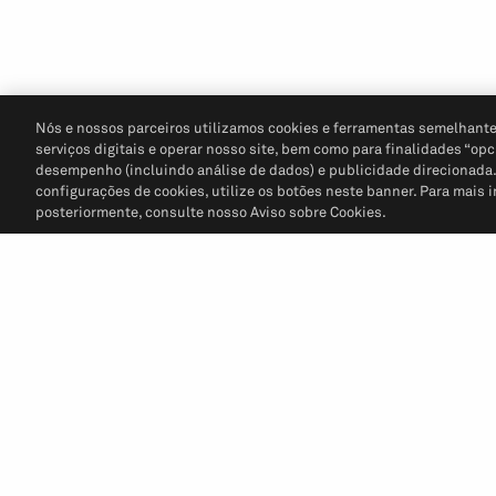
Nós e nossos parceiros utilizamos cookies e ferramentas semelhante
serviços digitais e operar nosso site, bem como para finalidades “opc
desempenho (incluindo análise de dados) e publicidade direcionada. P
configurações de cookies, utilize os botões neste banner. Para mais 
posteriormente, consulte nosso Aviso sobre Cookies.