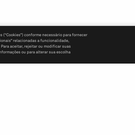
s (“Cookies”) conforme necessário para fornecer
ionais” relacionadas a funcionalidade,
ara aceitar, rejeitar ou modificar suas
informações ou para alterar sua escolha
Siga-nos