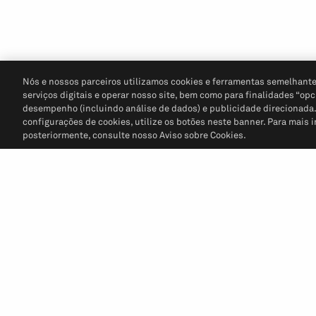
Nós e nossos parceiros utilizamos cookies e ferramentas semelhante
serviços digitais e operar nosso site, bem como para finalidades “opc
desempenho (incluindo análise de dados) e publicidade direcionada. P
configurações de cookies, utilize os botões neste banner. Para mais 
posteriormente, consulte nosso Aviso sobre Cookies.