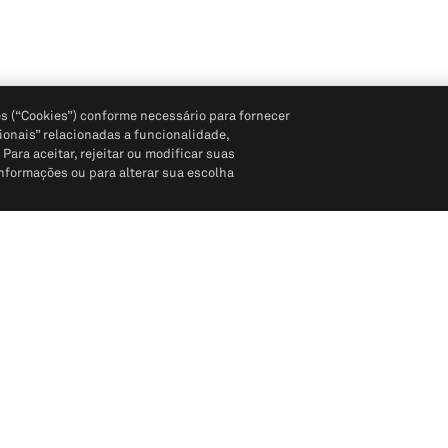
s (“Cookies”) conforme necessário para fornecer
ionais” relacionadas a funcionalidade,
ara aceitar, rejeitar ou modificar suas
informações ou para alterar sua escolha
Siga-nos