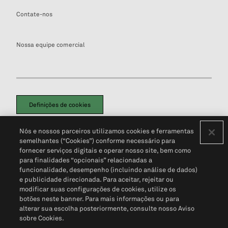
Contate-nos
Nossa equipe comercial
Definições de cookies
Disclaimers Legais
Termos de Uso
Aviso de Cookies
Nós e nossos parceiros utilizamos cookies e ferramentas
Política de Privacidade
Portal de privacidade do cliente (em inglês)
semelhantes (“Cookies”) conforme necessário para
Não Venda Minhas Informações Pessoais
© 2026 S&P Global
fornecer serviços digitais e operar nosso site, bem como
para finalidades “opcionais” relacionadas a
funcionalidade, desempenho (incluindo análise de dados)
e publicidade direcionada. Para aceitar, rejeitar ou
modificar suas configurações de cookies, utilize os
botões neste banner. Para mais informações ou para
alterar sua escolha posteriormente, consulte nosso Aviso
sobre Cookies.