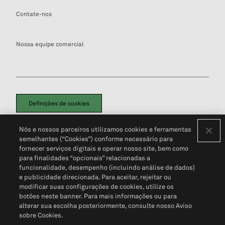
Contate-nos
Nossa equipe comercial
Definições de cookies
Disclaimers Legais
Termos de Uso
Aviso de Cookies
Nós e nossos parceiros utilizamos cookies e ferramentas
Política de Privacidade
Portal de privacidade do cliente (em inglês)
semelhantes (“Cookies”) conforme necessário para
Não Venda Minhas Informações Pessoais
© 2026 S&P Global
fornecer serviços digitais e operar nosso site, bem como
para finalidades “opcionais” relacionadas a
funcionalidade, desempenho (incluindo análise de dados)
e publicidade direcionada. Para aceitar, rejeitar ou
modificar suas configurações de cookies, utilize os
botões neste banner. Para mais informações ou para
alterar sua escolha posteriormente, consulte nosso Aviso
sobre Cookies.