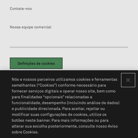
Contate-nos
Nossa equipe comercial
Definições de cookies
Disclaimers Legais
Termos de Uso
Aviso de Cookies
Nós e nossos parceiros utilizamos cookies e ferramentas
Política de Privacidade
Portal de privacidade do cliente (em inglês)
semelhantes (“Cookies”) conforme necessário para
Não Venda Minhas Informações Pessoais
© 2026 S&P Global
fornecer serviços digitais e operar nosso site, bem como
para finalidades “opcionais” relacionadas a
funcionalidade, desempenho (incluindo análise de dados)
e publicidade direcionada. Para aceitar, rejeitar ou
modificar suas configurações de cookies, utilize os
botões neste banner. Para mais informações ou para
alterar sua escolha posteriormente, consulte nosso Aviso
sobre Cookies.