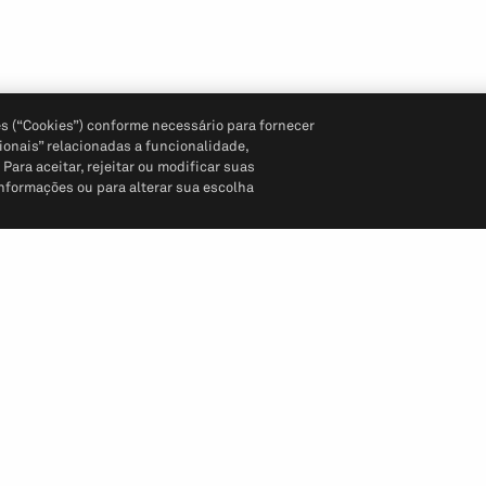
s (“Cookies”) conforme necessário para fornecer
ionais” relacionadas a funcionalidade,
ara aceitar, rejeitar ou modificar suas
informações ou para alterar sua escolha
Siga-nos