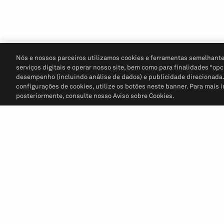
Nós e nossos parceiros utilizamos cookies e ferramentas semelhante
serviços digitais e operar nosso site, bem como para finalidades “opc
desempenho (incluindo análise de dados) e publicidade direcionada. P
configurações de cookies, utilize os botões neste banner. Para mais 
posteriormente, consulte nosso Aviso sobre Cookies.