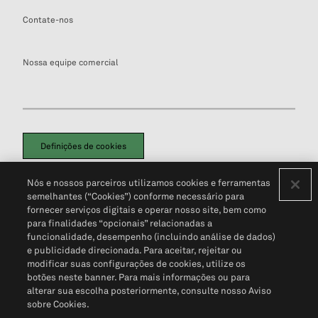
Contate-nos
Nossa equipe comercial
Definições de cookies
Disclaimers Legais
Termos de Uso
Aviso de Cookies
Nós e nossos parceiros utilizamos cookies e ferramentas
Política de Privacidade
Portal de privacidade do cliente (em inglês)
semelhantes (“Cookies”) conforme necessário para
Não Venda Minhas Informações Pessoais
© 2026 S&P Global
fornecer serviços digitais e operar nosso site, bem como
para finalidades “opcionais” relacionadas a
funcionalidade, desempenho (incluindo análise de dados)
e publicidade direcionada. Para aceitar, rejeitar ou
modificar suas configurações de cookies, utilize os
botões neste banner. Para mais informações ou para
alterar sua escolha posteriormente, consulte nosso Aviso
sobre Cookies.