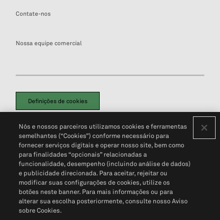
Contate-nos
Nossa equipe comercial
Definições de cookies
Disclaimers Legais
Termos de Uso
Aviso de Cookies
Nós e nossos parceiros utilizamos cookies e ferramentas
Política de Privacidade
Portal de privacidade do cliente (em inglês)
semelhantes (“Cookies”) conforme necessário para
Não Venda Minhas Informações Pessoais
© 2026 S&P Global
fornecer serviços digitais e operar nosso site, bem como
para finalidades “opcionais” relacionadas a
funcionalidade, desempenho (incluindo análise de dados)
e publicidade direcionada. Para aceitar, rejeitar ou
modificar suas configurações de cookies, utilize os
botões neste banner. Para mais informações ou para
alterar sua escolha posteriormente, consulte nosso Aviso
sobre Cookies.