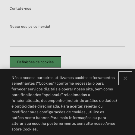
Contate-nos
Nossa equipe comercial
Definições de cookies
Disclaimers Legais
Termos de Uso
Aviso de Cookies
Nós e nossos parceiros utilizamos cookies e ferramentas
Política de Privacidade
Portal de privacidade do cliente (em inglês)
semelhantes (“Cookies”) conforme necessário para
Não Venda Minhas Informações Pessoais
© 2026 S&P Global
fornecer serviços digitais e operar nosso site, bem como
para finalidades “opcionais” relacionadas a
funcionalidade, desempenho (incluindo análise de dados)
e publicidade direcionada. Para aceitar, rejeitar ou
modificar suas configurações de cookies, utilize os
botões neste banner. Para mais informações ou para
alterar sua escolha posteriormente, consulte nosso Aviso
sobre Cookies.