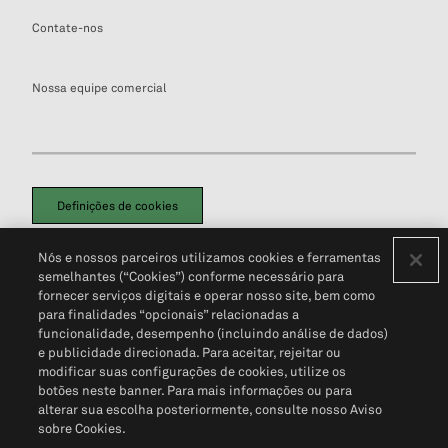
Contate-nos
Nossa equipe comercial
Definições de cookies
Disclaimers Legais
Termos de Uso
Aviso de Cookies
Nós e nossos parceiros utilizamos cookies e ferramentas
Política de Privacidade
Portal de privacidade do cliente (em inglês)
semelhantes (“Cookies”) conforme necessário para
Não Venda Minhas Informações Pessoais
© 2026 S&P Global
fornecer serviços digitais e operar nosso site, bem como
para finalidades “opcionais” relacionadas a
funcionalidade, desempenho (incluindo análise de dados)
e publicidade direcionada. Para aceitar, rejeitar ou
modificar suas configurações de cookies, utilize os
botões neste banner. Para mais informações ou para
alterar sua escolha posteriormente, consulte nosso Aviso
sobre Cookies.