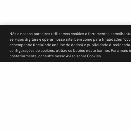
Nós e nossos parceiros utilizamos cookies e ferramentas semelhante
serviços digitais e operar nosso site, bem como para finalidades “opc
desempenho (incluindo análise de dados) e publicidade direcionada. P
configurações de cookies, utilize os botões neste banner. Para mais 
posteriormente, consulte nosso Aviso sobre Cookies.