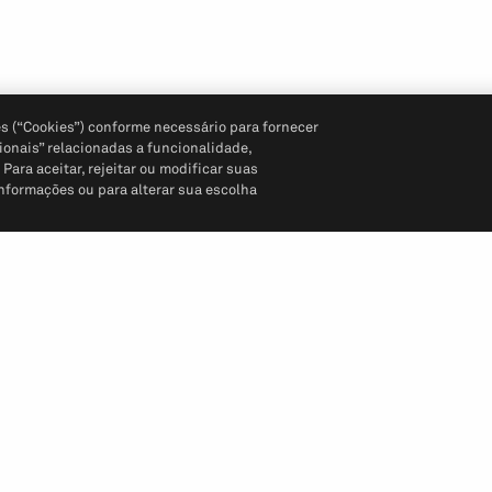
s (“Cookies”) conforme necessário para fornecer
ionais” relacionadas a funcionalidade,
ara aceitar, rejeitar ou modificar suas
informações ou para alterar sua escolha
Siga-nos