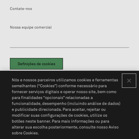
Contate-nos
Nossa equipe comercial
Definições de cookies
Disclaimers Legais
Termos de Uso
Aviso de Cookies
Nós e nossos parceiros utilizamos cookies e ferramentas
Política de Privacidade
Portal de privacidade do cliente (em inglês)
semelhantes (“Cookies”) conforme necessário para
Não Venda Minhas Informações Pessoais
© 2026 S&P Global
fornecer serviços digitais e operar nosso site, bem como
para finalidades “opcionais” relacionadas a
funcionalidade, desempenho (incluindo análise de dados)
e publicidade direcionada. Para aceitar, rejeitar ou
modificar suas configurações de cookies, utilize os
botões neste banner. Para mais informações ou para
alterar sua escolha posteriormente, consulte nosso Aviso
sobre Cookies.