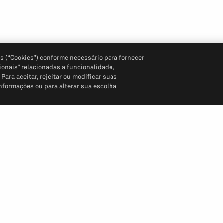
s (“Cookies”) conforme necessário para fornecer
ionais” relacionadas a funcionalidade,
ara aceitar, rejeitar ou modificar suas
informações ou para alterar sua escolha
Siga-nos