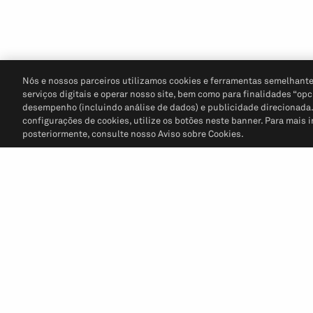
Nós e nossos parceiros utilizamos cookies e ferramentas semelhante
serviços digitais e operar nosso site, bem como para finalidades “opc
desempenho (incluindo análise de dados) e publicidade direcionada. P
configurações de cookies, utilize os botões neste banner. Para mais 
posteriormente, consulte nosso Aviso sobre Cookies.