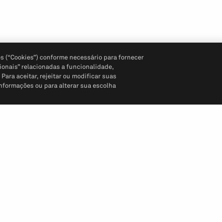
s (“Cookies”) conforme necessário para fornecer
ionais” relacionadas a funcionalidade,
ara aceitar, rejeitar ou modificar suas
informações ou para alterar sua escolha
Siga-nos