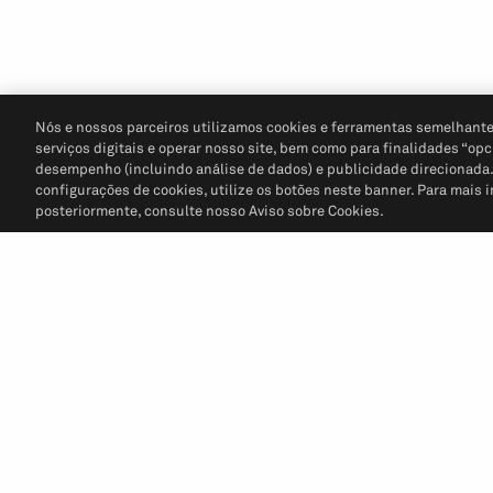
Nós e nossos parceiros utilizamos cookies e ferramentas semelhante
serviços digitais e operar nosso site, bem como para finalidades “opc
desempenho (incluindo análise de dados) e publicidade direcionada. P
configurações de cookies, utilize os botões neste banner. Para mais 
posteriormente, consulte nosso Aviso sobre Cookies.