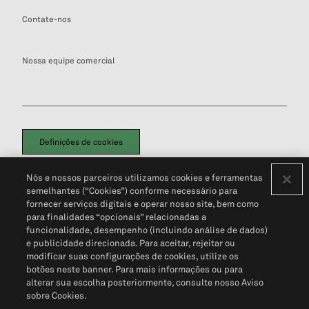
Contate-nos
Nossa equipe comercial
Definições de cookies
Disclaimers Legais
Termos de Uso
Aviso de Cookies
Nós e nossos parceiros utilizamos cookies e ferramentas
Política de Privacidade
Portal de privacidade do cliente (em inglês)
semelhantes (“Cookies”) conforme necessário para
Não Venda Minhas Informações Pessoais
© 2026 S&P Global
fornecer serviços digitais e operar nosso site, bem como
para finalidades “opcionais” relacionadas a
funcionalidade, desempenho (incluindo análise de dados)
e publicidade direcionada. Para aceitar, rejeitar ou
modificar suas configurações de cookies, utilize os
botões neste banner. Para mais informações ou para
alterar sua escolha posteriormente, consulte nosso Aviso
sobre Cookies.