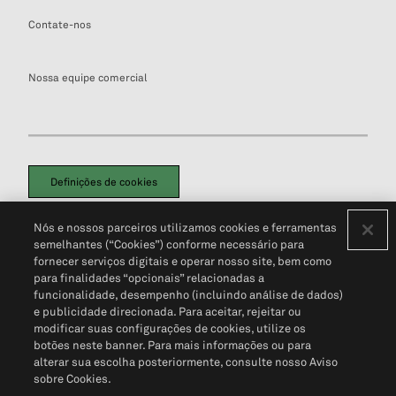
Contate-nos
Nossa equipe comercial
Definições de cookies
Disclaimers Legais
Termos de Uso
Aviso de Cookies
Nós e nossos parceiros utilizamos cookies e ferramentas
Política de Privacidade
Portal de privacidade do cliente (em inglês)
semelhantes (“Cookies”) conforme necessário para
Não Venda Minhas Informações Pessoais
© 2026 S&P Global
fornecer serviços digitais e operar nosso site, bem como
para finalidades “opcionais” relacionadas a
funcionalidade, desempenho (incluindo análise de dados)
e publicidade direcionada. Para aceitar, rejeitar ou
modificar suas configurações de cookies, utilize os
botões neste banner. Para mais informações ou para
alterar sua escolha posteriormente, consulte nosso Aviso
sobre Cookies.