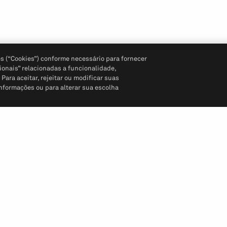
s (“Cookies”) conforme necessário para fornecer
ionais” relacionadas a funcionalidade,
ara aceitar, rejeitar ou modificar suas
informações ou para alterar sua escolha
Siga-nos