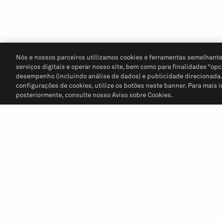
Nós e nossos parceiros utilizamos cookies e ferramentas semelhante
serviços digitais e operar nosso site, bem como para finalidades “opc
desempenho (incluindo análise de dados) e publicidade direcionada. P
configurações de cookies, utilize os botões neste banner. Para mais 
posteriormente, consulte nosso Aviso sobre Cookies.