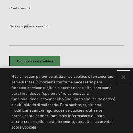
Contate-nos
Nossa equipe comercial
Definições de cookies
Disclaimers Legais
Termos de Uso
Aviso de Cookies
Nós e nossos parceiros utilizamos cookies e ferramentas
Política de Privacidade
Portal de privacidade do cliente (em inglês)
semelhantes (“Cookies”) conforme necessário para
Não Venda Minhas Informações Pessoais
© 2026 S&P Global
fornecer serviços digitais e operar nosso site, bem como
para finalidades “opcionais” relacionadas a
funcionalidade, desempenho (incluindo análise de dados)
e publicidade direcionada. Para aceitar, rejeitar ou
modificar suas configurações de cookies, utilize os
botões neste banner. Para mais informações ou para
alterar sua escolha posteriormente, consulte nosso Aviso
sobre Cookies.