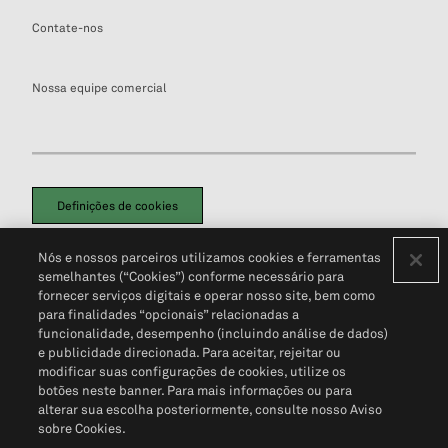
Contate-nos
Nossa equipe comercial
Definições de cookies
Disclaimers Legais
Termos de Uso
Aviso de Cookies
Nós e nossos parceiros utilizamos cookies e ferramentas
Política de Privacidade
Portal de privacidade do cliente (em inglês)
semelhantes (“Cookies”) conforme necessário para
Não Venda Minhas Informações Pessoais
© 2026 S&P Global
fornecer serviços digitais e operar nosso site, bem como
para finalidades “opcionais” relacionadas a
funcionalidade, desempenho (incluindo análise de dados)
e publicidade direcionada. Para aceitar, rejeitar ou
modificar suas configurações de cookies, utilize os
botões neste banner. Para mais informações ou para
alterar sua escolha posteriormente, consulte nosso Aviso
sobre Cookies.