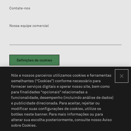
Contate-nos
Nossa equipe comercial
Definições de cookies
Disclaimers Legais
Termos de Uso
Aviso de Cookies
Nós e nossos parceiros utilizamos cookies e ferramentas
Política de Privacidade
Portal de privacidade do cliente (em inglês)
semelhantes (“Cookies”) conforme necessário para
Não Venda Minhas Informações Pessoais
© 2026 S&P Global
fornecer serviços digitais e operar nosso site, bem como
para finalidades “opcionais” relacionadas a
funcionalidade, desempenho (incluindo análise de dados)
e publicidade direcionada. Para aceitar, rejeitar ou
modificar suas configurações de cookies, utilize os
botões neste banner. Para mais informações ou para
alterar sua escolha posteriormente, consulte nosso Aviso
sobre Cookies.