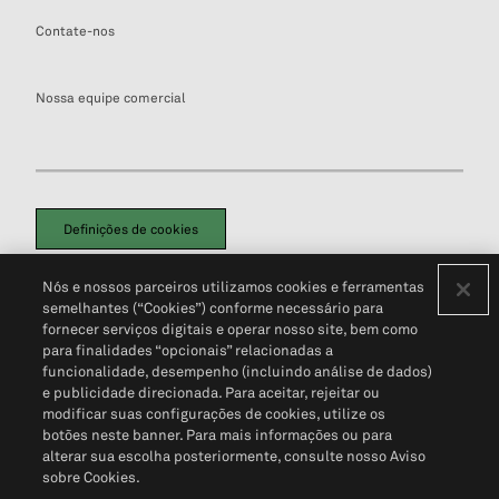
Contate-nos
Nossa equipe comercial
Definições de cookies
Disclaimers Legais
Termos de Uso
Aviso de Cookies
Nós e nossos parceiros utilizamos cookies e ferramentas
Política de Privacidade
Portal de privacidade do cliente (em inglês)
semelhantes (“Cookies”) conforme necessário para
Não Venda Minhas Informações Pessoais
© 2026 S&P Global
fornecer serviços digitais e operar nosso site, bem como
para finalidades “opcionais” relacionadas a
funcionalidade, desempenho (incluindo análise de dados)
e publicidade direcionada. Para aceitar, rejeitar ou
modificar suas configurações de cookies, utilize os
botões neste banner. Para mais informações ou para
alterar sua escolha posteriormente, consulte nosso Aviso
sobre Cookies.