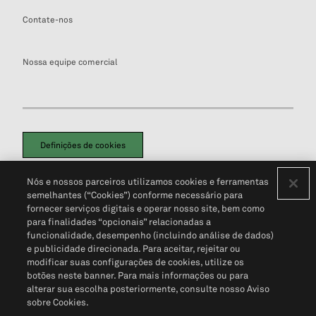
Contate-nos
Nossa equipe comercial
Definições de cookies
Disclaimers Legais
Termos de Uso
Aviso de Cookies
Nós e nossos parceiros utilizamos cookies e ferramentas
Política de Privacidade
Portal de privacidade do cliente (em inglês)
semelhantes (“Cookies”) conforme necessário para
Não Venda Minhas Informações Pessoais
© 2026 S&P Global
fornecer serviços digitais e operar nosso site, bem como
para finalidades “opcionais” relacionadas a
funcionalidade, desempenho (incluindo análise de dados)
e publicidade direcionada. Para aceitar, rejeitar ou
modificar suas configurações de cookies, utilize os
botões neste banner. Para mais informações ou para
alterar sua escolha posteriormente, consulte nosso Aviso
sobre Cookies.