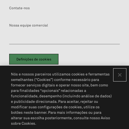
Contate-nos
Nossa equipe comercial
Definições de cookies
Disclaimers Legais
Termos de Uso
Aviso de Cookies
Nós e nossos parceiros utilizamos cookies e ferramentas
Política de Privacidade
Portal de privacidade do cliente (em inglês)
semelhantes (“Cookies”) conforme necessário para
Não Venda Minhas Informações Pessoais
© 2026 S&P Global
fornecer serviços digitais e operar nosso site, bem como
para finalidades “opcionais” relacionadas a
funcionalidade, desempenho (incluindo análise de dados)
e publicidade direcionada. Para aceitar, rejeitar ou
modificar suas configurações de cookies, utilize os
botões neste banner. Para mais informações ou para
alterar sua escolha posteriormente, consulte nosso Aviso
sobre Cookies.