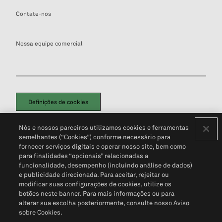
Contate-nos
Nossa equipe comercial
Definições de cookies
Disclaimers Legais
Termos de Uso
Aviso de Cookies
Nós e nossos parceiros utilizamos cookies e ferramentas
Política de Privacidade
Portal de privacidade do cliente (em inglês)
semelhantes (“Cookies”) conforme necessário para
Não Venda Minhas Informações Pessoais
© 2026 S&P Global
fornecer serviços digitais e operar nosso site, bem como
para finalidades “opcionais” relacionadas a
funcionalidade, desempenho (incluindo análise de dados)
e publicidade direcionada. Para aceitar, rejeitar ou
modificar suas configurações de cookies, utilize os
botões neste banner. Para mais informações ou para
alterar sua escolha posteriormente, consulte nosso Aviso
sobre Cookies.