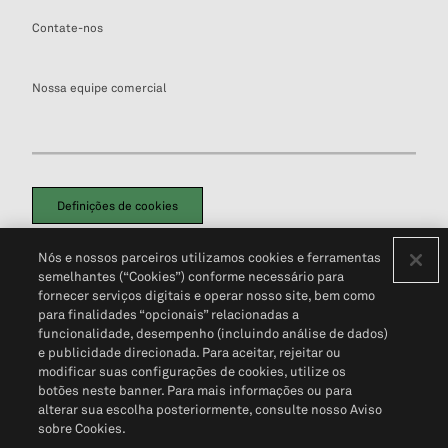
Contate-nos
Nossa equipe comercial
Definições de cookies
Disclaimers Legais
Termos de Uso
Aviso de Cookies
Nós e nossos parceiros utilizamos cookies e ferramentas
Política de Privacidade
Portal de privacidade do cliente (em inglês)
semelhantes (“Cookies”) conforme necessário para
Não Venda Minhas Informações Pessoais
© 2026 S&P Global
fornecer serviços digitais e operar nosso site, bem como
para finalidades “opcionais” relacionadas a
funcionalidade, desempenho (incluindo análise de dados)
e publicidade direcionada. Para aceitar, rejeitar ou
modificar suas configurações de cookies, utilize os
botões neste banner. Para mais informações ou para
alterar sua escolha posteriormente, consulte nosso Aviso
sobre Cookies.