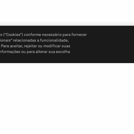
s (“Cookies”) conforme necessário para fornecer
ionais” relacionadas a funcionalidade,
ara aceitar, rejeitar ou modificar suas
informações ou para alterar sua escolha
Siga-nos