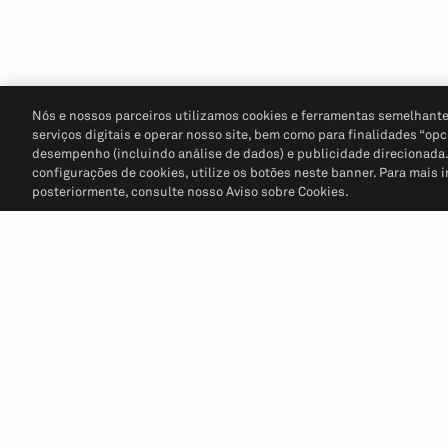
Nós e nossos parceiros utilizamos cookies e ferramentas semelhante
serviços digitais e operar nosso site, bem como para finalidades “opc
desempenho (incluindo análise de dados) e publicidade direcionada. P
configurações de cookies, utilize os botões neste banner. Para mais 
posteriormente, consulte nosso Aviso sobre Cookies.