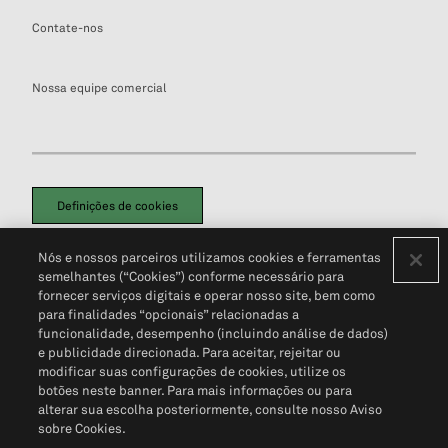
Contate-nos
Nossa equipe comercial
Definições de cookies
Disclaimers Legais
Termos de Uso
Aviso de Cookies
Nós e nossos parceiros utilizamos cookies e ferramentas
Política de Privacidade
Portal de privacidade do cliente (em inglês)
semelhantes (“Cookies”) conforme necessário para
Não Venda Minhas Informações Pessoais
© 2026 S&P Global
fornecer serviços digitais e operar nosso site, bem como
para finalidades “opcionais” relacionadas a
funcionalidade, desempenho (incluindo análise de dados)
e publicidade direcionada. Para aceitar, rejeitar ou
modificar suas configurações de cookies, utilize os
botões neste banner. Para mais informações ou para
alterar sua escolha posteriormente, consulte nosso Aviso
sobre Cookies.