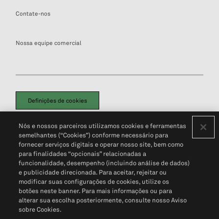
Contate-nos
Nossa equipe comercial
Definições de cookies
Disclaimers Legais
Termos de Uso
Aviso de Cookies
Nós e nossos parceiros utilizamos cookies e ferramentas
Política de Privacidade
Portal de privacidade do cliente (em inglês)
semelhantes (“Cookies”) conforme necessário para
Não Venda Minhas Informações Pessoais
© 2026 S&P Global
fornecer serviços digitais e operar nosso site, bem como
para finalidades “opcionais” relacionadas a
funcionalidade, desempenho (incluindo análise de dados)
e publicidade direcionada. Para aceitar, rejeitar ou
modificar suas configurações de cookies, utilize os
botões neste banner. Para mais informações ou para
alterar sua escolha posteriormente, consulte nosso Aviso
sobre Cookies.