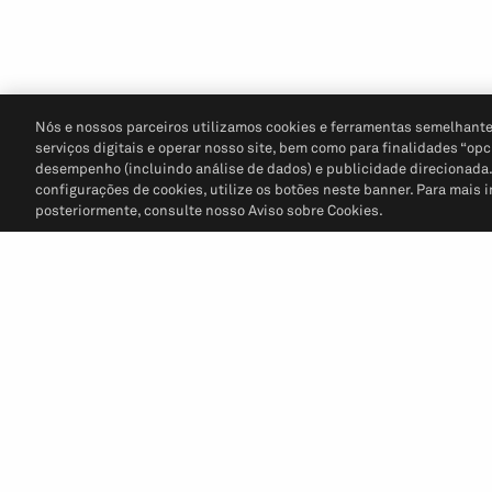
Nós e nossos parceiros utilizamos cookies e ferramentas semelhante
serviços digitais e operar nosso site, bem como para finalidades “opc
desempenho (incluindo análise de dados) e publicidade direcionada. P
configurações de cookies, utilize os botões neste banner. Para mais 
posteriormente, consulte nosso Aviso sobre Cookies.