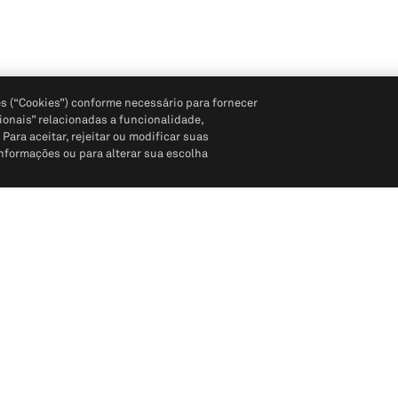
s (“Cookies”) conforme necessário para fornecer
ionais” relacionadas a funcionalidade,
ara aceitar, rejeitar ou modificar suas
informações ou para alterar sua escolha
Siga-nos